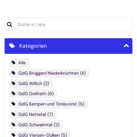
Suche in Liste
Kategorien
Alle
GdG Brüggen/Niederkrüchten
4
GdG Willich
2
GdG Grefrath
6
GdG Kempen und Tönisvorst
5
GdG Nettetal
7
GdG Schwalmtal
2
GdG Viersen-Dülken
5