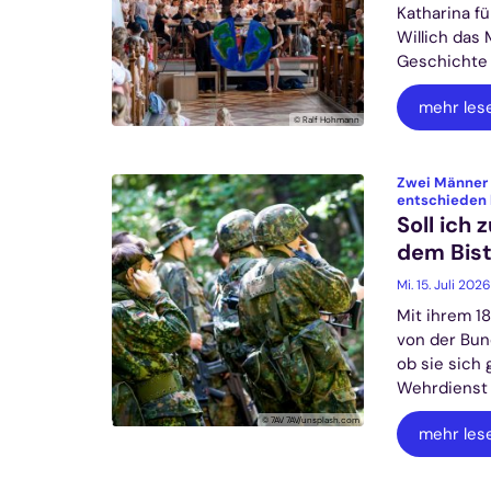
Katharina f
Willich das 
Geschichte 
mehr les
© Ralf Hohmann
Zwei Männer 
entschieden 
Soll ich
dem Bis
Mi. 15. Juli 2026
Mit ihrem 1
von der Bun
ob sie sich 
Wehrdienst 
© 7AV 7AV/unsplash.com
mehr les