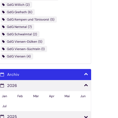
GdG Willich
2
GdG Grefrath
6
GdG Kempen und Tönisvorst
5
GdG Nettetal
7
GdG Schwalmtal
2
GdG Viersen-Dülken
5
GdG Viersen-Süchteln
1
GdG Viersen
4
Archiv
2026
Jan
Feb
Mär
Apr
Mai
Jun
Jul
2025