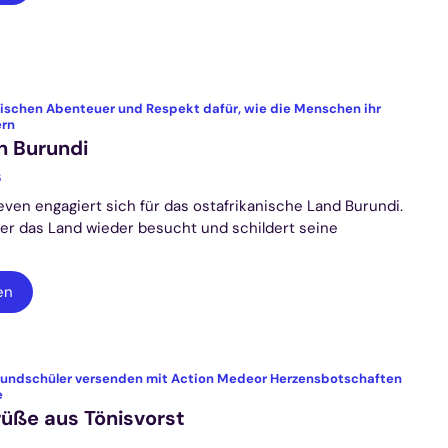
wischen Abenteuer und Respekt dafür, wie die Menschen ihr
:
ern
n Burundi
6
even engagiert sich für das ostafrikanische Land Burundi.
 er das Land wieder besucht und schildert seine
en
rundschüler versenden mit Action Medeor Herzensbotschaften
:
e
üße aus Tönisvorst