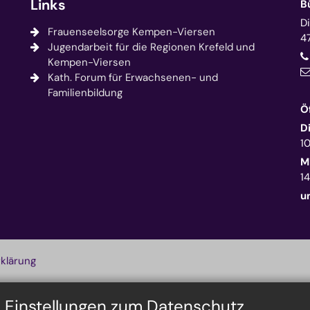
Links
B
D
Frauenseelsorge Kempen-Viersen
4
Jugendarbeit für die Regionen Krefeld und
Kempen-Viersen
Kath. Forum für Erwachsenen- und
Familienbildung
Ö
D
1
M
14
u
klärung
n Einstellungen zum Datenschutz