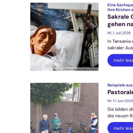
Eine Sachspe
ihre Kirchen
Sakrale
gehen na
Mi. 1. Juli 2026
In Tansania 
sakraler Au
mehr les
© Bistum Aachen/Marco Führer
Beispiele au
Pastora
Mi. 17. Juni 202
Sie bilden 
die neuen R
mehr les