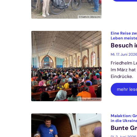
© Kathrin Albrecht
Eine Reise z
Leben meist
Besuch i
Mi. 17. Juni 202
Friedhelm L
Im März hat
Eindrücke.
mehr les
© Friedhelm Leven
Malaktion: G
in die Ukrain
Bunte Gr
Di. 2. Juni 2026