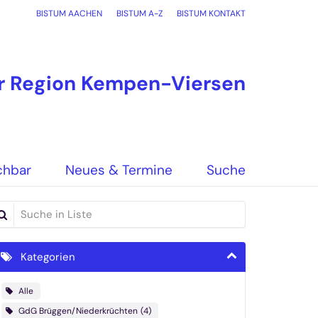
BISTUM AACHEN
BISTUM A-Z
BISTUM KONTAKT
er Region Kempen-Viersen
chbar
Neues & Termine
Suche
che in Liste
Kategorien
Alle
GdG Brüggen/Niederkrüchten
4