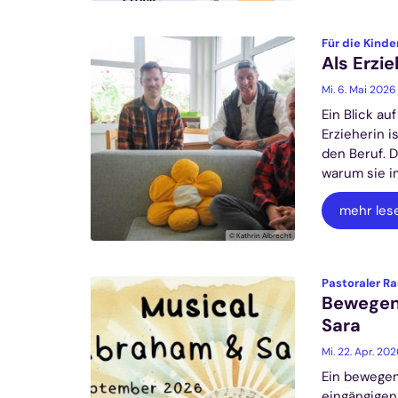
Für die Kinde
Als Erzie
Mi. 6. Mai 2026
Ein Blick au
Erzieherin 
den Beruf. 
warum sie i
mehr les
© Kathrin Albrecht
Pastoraler Ra
Bewegen
Sara
Mi. 22. Apr. 20
Ein bewegen
eingängigen