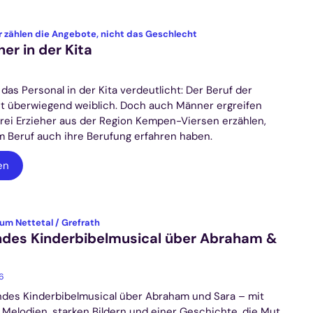
:
r zählen die Angebote, nicht das Geschlecht
her in der Kita
f das Personal in der Kita verdeutlicht: Der Beruf der
ist überwiegend weiblich. Doch auch Männer ergreifen
Drei Erzieher aus der Region Kempen-Viersen erzählen,
m Beruf auch ihre Berufung erfahren haben.
en
:
um Nettetal / Grefrath
des Kinderbibelmusical über Abraham &
26
des Kinderbibelmusical über Abraham und Sara – mit
 Melodien, starken Bildern und einer Geschichte, die Mut