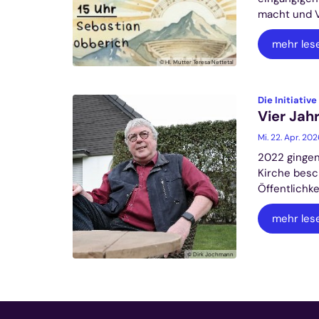
macht und V
mehr les
© Hl. Mutter Teresa Nettetal
Die Initiative
Vier Jah
Mi. 22. Apr. 20
2022 gingen
Kirche besc
Öffentlichk
mehr les
© Dirk Jochmann