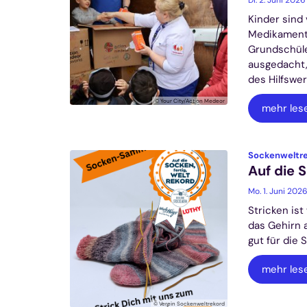
Kinder sind
Medikamente
Grundschüle
ausgedacht,
des Hilfswe
© Your City/Action Medeor
mehr les
Sockenweltr
Auf die S
Mo. 1. Juni 202
Stricken ist
das Gehirn a
gut für die Se
mehr les
© Verein Sockenweltrekord