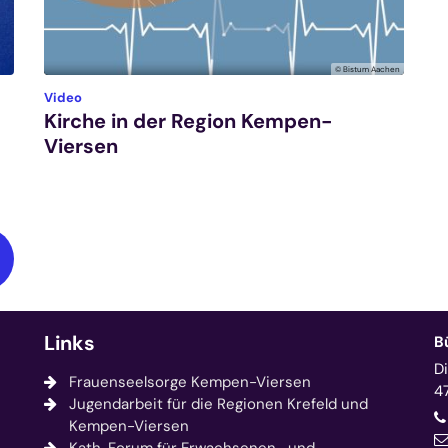
© Bistum Aachen
:
Video
Kirche in der Region Kempen-
Viersen
Links
B
D
Frauenseelsorge Kempen-Viersen
4
Jugendarbeit für die Regionen Krefeld und
Kempen-Viersen
© Bistum Aachen