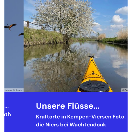
itz
© Georg Nuño Mayer
Unsere Flüsse...
Kraftorte in Kempen-Viersen
Foto:
die Niers bei Wachtendonk