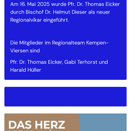
Am 16. Mai 2025 wurde Pfr. Dr. Thomas Eicker
durch Bischof Dr. Helmut Dieser als neuer
Regionalvikar eingeführt.
Die Mitglieder im Regionalteam Kempen-
Viersen sind
Pfr. Dr. Thomas Eicker, Gabi Terhorst und
Harald Hüller