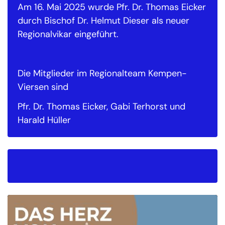
Am 16. Mai 2025 wurde Pfr. Dr. Thomas Eicker
durch Bischof Dr. Helmut Dieser als neuer
Regionalvikar eingeführt.
Die Mitglieder im Regionalteam Kempen-
Viersen sind
Pfr. Dr. Thomas Eicker, Gabi Terhorst und
Harald Hüller