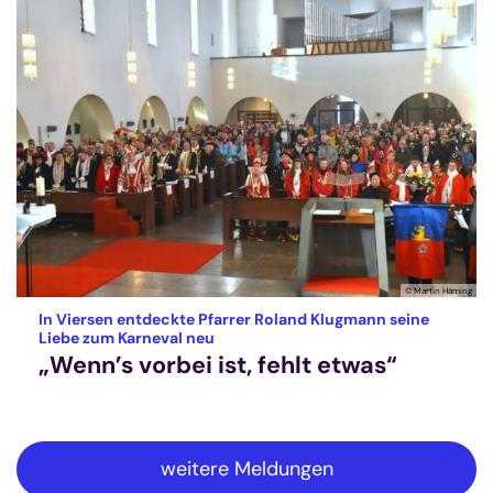
© Martin Häming
In Viersen entdeckte Pfarrer Roland Klugmann seine
:
Liebe zum Karneval neu
„Wenn’s vorbei ist, fehlt etwas“
weitere Meldungen