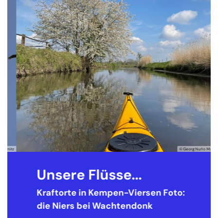
itz
© Georg Nuño Mayer
Unsere Flüsse...
Kraftorte in Kempen-Viersen
Foto:
die Niers bei Wachtendonk