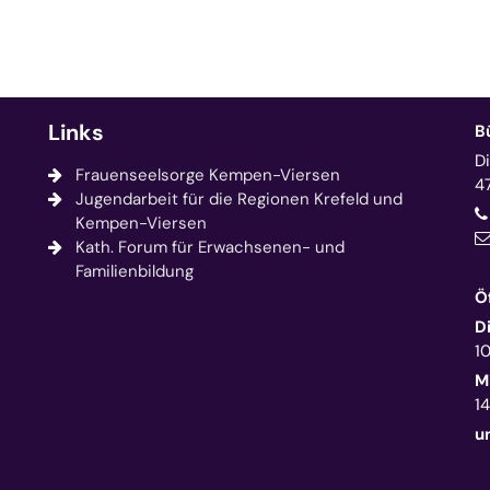
Links
B
D
Frauenseelsorge Kempen-Viersen
4
Jugendarbeit für die Regionen Krefeld und
Kempen-Viersen
Kath. Forum für Erwachsenen- und
Familienbildung
Ö
D
1
M
14
u