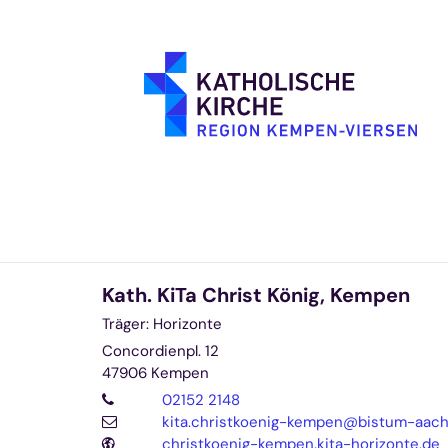
Zum Inhalt springen
Kath. KiTa Christ König, Kempen
Träger: Horizonte
Concordienpl. 12
47906
Kempen
02152 2148
kita.christkoenig-kempen@bistum-aac
christkoenig-kempen.kita-horizonte.de