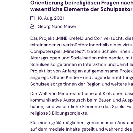
Orientierung bei religiösen Fragen nach
wesentliche Elemente der Schulpastor
Datum:
18. Aug. 2021
Von:
Georg Nuño Mayer
Das Projekt „MINE Krefeld und Co.“ versucht, die
miteinander zu verknüpfen: Innerhalb eines virt
Computerspiel „Minetest“, treten Schüler:innen 
Altersgruppen und Sozialisation miteinander, mi
Schulseelsorger:innen in Interaktion und damit le
Projekt ist von Anfang an auf gemeinsame Proje
angelegt. Offene Kinder- und Jugendeinrichtunge
Schulseelsorger:innen der Region und weitere ka
Die Welt von Minetest ist eine auf Klötzchen basi
kommunikative Austausch beim Bauen und Auspr
haben, sind wesentliche Elemente des Spiels. Es b
religiöse3 Bildungsprojekte.
Für einen größtmöglichen, gemeinsamen Austausc
auf dem mediale Inhalte geteilt und während des 