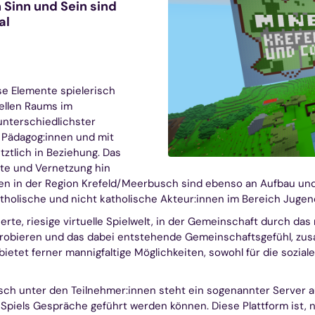
 Sinn und Sein sind
al
se Elemente spielerisch
uellen Raums im
unterschiedlichster
t Pädagog:innen und mit
tztlich in Beziehung. Das
kte und Vernetzung hin
n in der Region Krefeld/Meerbusch sind ebenso an Aufbau und G
tholische und nicht katholische Akteur:innen im Bereich Jugen
erte, riesige virtuelle Spielwelt, in der Gemeinschaft durch das
obieren und das dabei entstehende Gemeinschaftsgefühl, zusa
ietet ferner mannigfaltige Möglichkeiten, sowohl für die soziale
h unter den Teilnehmer:innen steht ein sogenannter Server au
Spiels Gespräche geführt werden können. Diese Plattform ist, ne